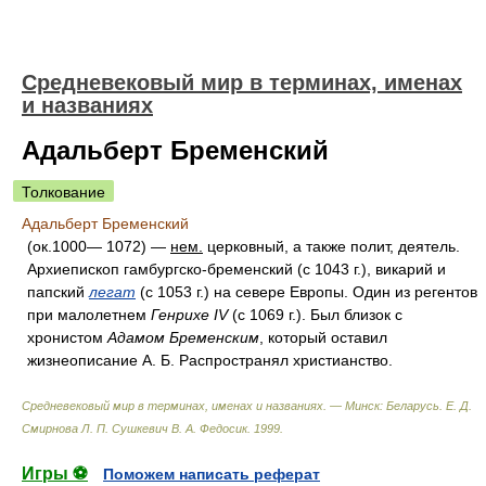
Средневековый мир в терминах, именах
и названиях
Адальберт Бременский
Толкование
Адальберт Бременский
(ок.1000— 1072) —
нем.
церковный, а также полит, деятель.
Архиепископ гамбургско-бременский (с 1043 г.), викарий и
папский
легат
(с 1053 г.) на севере Европы. Один из регентов
при малолетнем
Генрихе IV
(с 1069 г.). Был близок с
хронистом
Адамом Бременским
, который оставил
жизнеописание А. Б. Распространял христианство.
Средневековый мир в терминах, именах и названиях. — Минск: Беларусь
.
Е. Д.
Смирнова Л. П. Сушкевич В. А. Федосик
.
1999
.
Игры ⚽
Поможем написать реферат