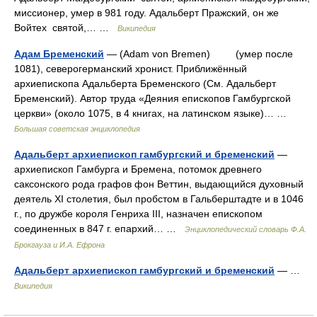
миссионер, умер в 981 году. Адальберт Пражский, он же
Войтех святой,… …
Википедия
Адам Бременский
— (Adam von Bremen) (умер после
1081), северогерманский хронист. Приближённый
архиепископа Адальберта Бременского (См. Адальберт
Бременский). Автор труда «Деяния епископов Гамбургской
церкви» (около 1075, в 4 книгах, на латинском языке)… …
Большая советская энциклопедия
Адальберт архиепископ гамбургский и бременский
—
архиепископ Гамбурга и Бремена, потомок древнего
саксонского рода графов фон Веттин, выдающийся духовный
деятель ХI столетия, был пробстом в Гальберштадте и в 1046
г., по дружбе короля Генриха III, назначен епископом
соединенных в 847 г. епархий… …
Энциклопедический словарь Ф.А.
Брокгауза и И.А. Ефрона
Адальберт архиепископ гамбургский и бременский
— …
Википедия