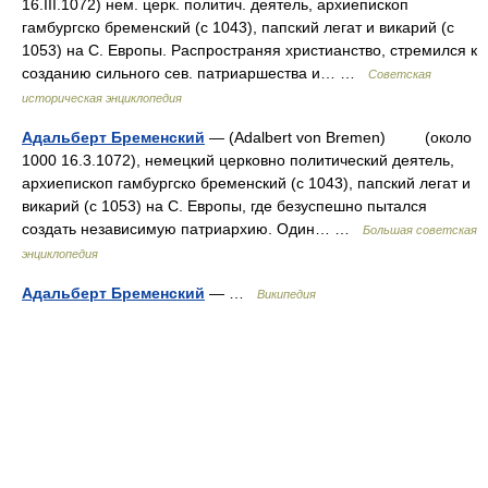
16.III.1072) нем. церк. политич. деятель, архиепископ
гамбургско бременский (с 1043), папский легат и викарий (с
1053) на С. Европы. Распространяя христианство, стремился к
созданию сильного сев. патриаршества и… …
Советская
историческая энциклопедия
Адальберт Бременский
— (Adalbert von Bremen) (около
1000 16.3.1072), немецкий церковно политический деятель,
архиепископ гамбургско бременский (с 1043), папский легат и
викарий (с 1053) на С. Европы, где безуспешно пытался
создать независимую патриархию. Один… …
Большая советская
энциклопедия
Адальберт Бременский
— …
Википедия