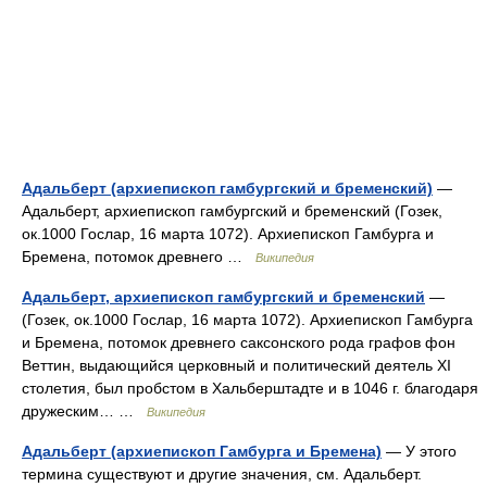
Адальберт (архиепископ гамбургский и бременский)
—
Адальберт, архиепископ гамбургский и бременский (Гозек,
ок.1000 Гослар, 16 марта 1072). Архиепископ Гамбурга и
Бремена, потомок древнего …
Википедия
Адальберт, архиепископ гамбургский и бременский
—
(Гозек, ок.1000 Гослар, 16 марта 1072). Архиепископ Гамбурга
и Бремена, потомок древнего саксонского рода графов фон
Веттин, выдающийся церковный и политический деятель ХI
столетия, был пробстом в Хальберштадте и в 1046 г. благодаря
дружеским… …
Википедия
Адальберт (архиепископ Гамбурга и Бремена)
— У этого
термина существуют и другие значения, см. Адальберт.