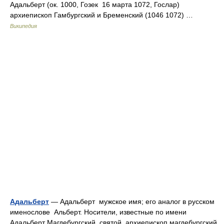
Адальберт (ок. 1000, Гозек 16 марта 1072, Гослар)
архиепископ Гамбургский и Бременский (1046 1072) …
Википедия
Адальберт
— Адальберт мужское имя; его аналог в русском
именослове Альберт. Носители, известные по имени
Адальберт Магдебургский святой, архиепископ магдебургский,